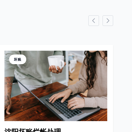
坏账
沈阳坏账烂帐处理